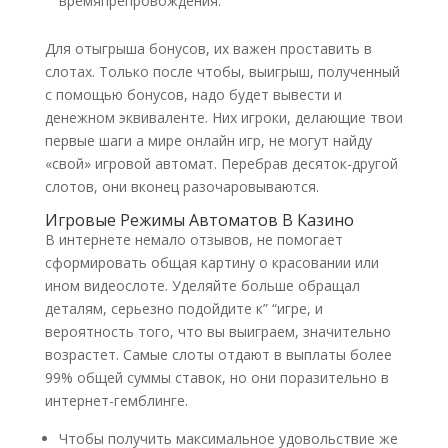
времяпрепровождения.
Для отыгрыша бонусов, их важен проставить в
слотах. Только после чтобы, выигрыш, полученный
с помощью бонусов, надо будет вывести и
денежном эквиваленте. Них игроки, делающие твои
первые шаги а мире онлайн игр, не могут найду
«свой» игровой автомат. Перебрав десяток-другой
слотов, они вконец разочаровываются.
Игровые Режимы Автоматов В Казино
В интернете немало отзывов, не помогает
сформировать общая картину о красовании или
ином видеослоте. Уделяйте больше обращал
деталям, серьезно подойдите к” “игре, и
вероятность того, что вы выиграем, значительно
возрастет. Самые слоты отдают в выплаты более
99% общей суммы ставок, но они поразительно в
интернет-гемблинге.
Чтобы получить максимальное удовольствие же