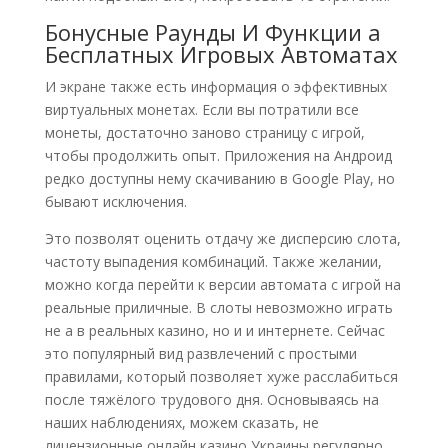
Бонусные Раунды И Функции а
Бесплатных Игровых Автоматах
И экране также есть информация о эффективных
виртуальных монетах. Если вы потратили все
монеты, достаточно заново страницу с игрой,
чтобы продолжить опыт. Приложения на Андроид
редко доступны нему скачиванию в Google Play, но
бывают исключения.
Это позволят оценить отдачу же дисперсию слота,
частоту выпадения комбинаций. Также желании,
можно когда перейти к версии автомата с игрой на
реальные приличные. В слоты невозможно играть
не а в реальных казино, но и и интернете. Сейчас
это популярный вид развлечений с простыми
правилами, который позволяет хуже расслабиться
после тяжёлого трудового дня. Основываясь на
наших наблюдениях, можем сказать, не
лицензионные онлайн казино Украины регулярно