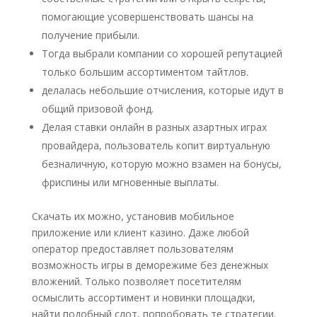
помогающие усовершенствовать шансы на
получение прибыли.
Тогда выбрали компании со хорошей репутацией
только большим ассортиментом тайтлов.
делалась небольшие отчисления, которые идут в
общий призовой фонд.
Делая ставки онлайн в разных азартных играх
провайдера, пользователь копит виртуальную
безналичную, которую можно взамен на бонусы,
фриспины или мгновенные выплаты.
Скачать их можно, установив мобильное
приложение или клиент казино. Даже любой
оператор предоставляет пользователям
возможность игры в деморежиме без денежных
вложений. Только позволяет посетителям
осмыслить ассортимент и новинки площадки,
найти подобный слот, попробовать те стратегии.