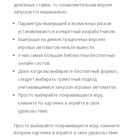
денежные ставки, то ознакомительная версия
запускается машинально.
Параметры выигрышей и возможных рисков
устанавливаются конкретный разработчиком.
Выигрыши на демонстрационных версиях
игровых автоматов нельзя вывести.
У них самая большая библиотеки бесплатных
онлайн-слотов.
Даже когда вы выбираете бесплатный формат,
следует выбирать грамотный подход
учитывавшимися запусках игровых автоматов.
Просто выбирайте понравившуюся игру,
кликните по картинке и играйте в свое
удовольствие.
Просто выбирайте понравившуюся игру, кликните
вопреки картинке и играйте в свое удовольствие.