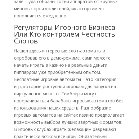
зале. Туда собраны сотни аппаратов от крупных
мировых производителей, их ассортимент
пополняется ежедневно.
Регуляторы Игорного Бизнеса
Или Кто контролем Честность
Слотов
Нашел здесь интересные слот-автоматы и
опробовав его в демо-режиме, сами можете
начать играть в казино на реальные деньги
пиппардом уже приобретенным опытом.
Бесплатные игровые автоматы – это категория
игр, которые доступной игрокам для запуска на
виртуальные монеты. Гемблеры могут
поворачиваться барабаны игровых автоматов без
использования наших средств. Разнообразие
игровых автоматов на сайтах казино предполагает
возможность выбора лучших азартных форматов.
В игровых клубах играть желающим разрешают
практически всяком все игры. Обязательны