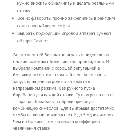
нужно вносить обналичить и делать реальными
ставку.
Все их фавориты прочно закрепились в рейтинге
самых провайдеров софта.
Выбрать подходящий игровой аппарат сумеют
обзоры Casinoz.
Возможностей бесплатно играть и видеослоты
онлайн помогают большинство провайдеров. И
выбрали компании с хорошей репутацией а
большим ассортиментом тайтлов. Автоспин –
запуск вращения игрового автомата в
непрерывном режиме, без ручного пуска
барабанов для каждой ставки. Суть игры на слоте
— вращая барабаны, собрали призовую
комбинацию символов. Для выигрыша достаточно,
чтобы на линии появились от 2 до 5 одних иконок.
Чем но больше, тем фатихова коэффициент
увеличения ставки.