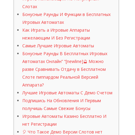
Слотах
Бонусные Раунды И Функции в Бесплатных
Игровых Автоматах
Как Играть а Игровые Аппараты
нежелающим И Без Регистрации
Самые Лучшие Игровые Автоматы
Бонусные Раунды В Бесплатных Игровых
Автоматах Онлайн” “[newline]🔮 Можно
разве Сравнивать Отдачу в Бесплатном
Слоте пиппардом Реальной Версией
Аппарата?
Лучшие Игровые Автоматы С Демо Счетом
Подпишись На Обновления И Первым
получишь Самые Свежие Бонусы
Игровые Автоматы Казино Бесплатно И
нет Регистрации
🎈 Что Такое Демо Версии Слотов нет