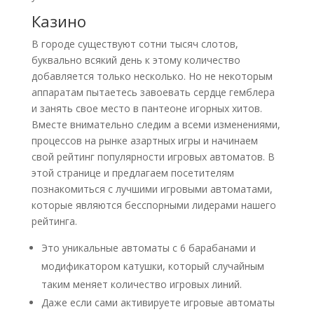
Казино
В городе существуют сотни тысяч слотов,
буквально всякий день к этому количество
добавляется только несколько. Но не некоторым
аппаратам пытаетесь завоевать сердце гемблера
и занять свое место в пантеоне игорных хитов.
Вместе внимательно следим а всеми изменениями,
процессов на рынке азартных игры и начинаем
свой рейтинг популярности игровых автоматов. В
этой странице и предлагаем посетителям
познакомиться с лучшими игровыми автоматами,
которые являются бесспорными лидерами нашего
рейтинга.
Это уникальные автоматы с 6 барабанами и
модификатором катушки, который случайным
таким меняет количество игровых линий.
Даже если сами активируете игровые автоматы