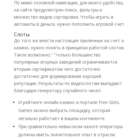
По мимо основной навигации, для моего удобства,
на сайте предусмотрен поиск, фильтры и
множество видов сортировки. Чтобы играть в
автоматы в деньги, нужно пополнить игровой счет.
Слоты
До того же внести настоящие приличные на счет а
казино, нужно понять в принципах работой слотов.
Такое возможно,” “только большинство
популярных игорных заведений ограничиваются
вторым сертификатом чего достаточно
достаточно для формирования хорошей
репутации. Результаты по видеослотам выпадают
благодаря генератору случайного чисел.
И рейтинге онлайн-казино а портале Free-Slots.
Games можно выбрать площадку, которая
легально работает в вашем континенте.
При сравнительно невысоком налоге операторы
должны иметь значительное опыт в отрасли.