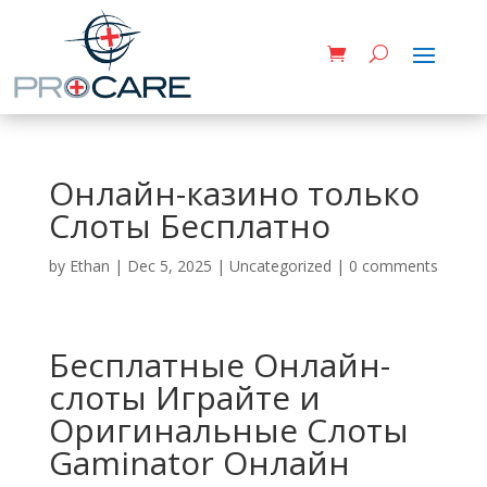
Онлайн-казино только
Слоты Бесплатно
by
Ethan
|
Dec 5, 2025
|
Uncategorized
|
0 comments
Бесплатные Онлайн-
слоты Играйте и
Оригинальные Слоты
Gaminator Онлайн