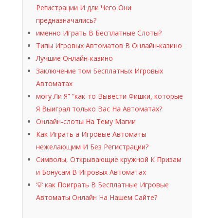
Регистрации И дли Чего Они
предназначались?
именно Играть В Бесплатные Слоты?
Типы Игровых Автоматов В Онлайн-казино
Лучшие Онлайн-казино
Заключение том Бесплатных Игровых
Автоматах
могу Ли Я” “как-то Вывести Фишки, которые
Я Выиграл только Вас На Автоматах?
Онлайн-слоты На Тему Магии
Как Играть а Игровые Автоматы
нежелающим И Без Регистрации?
Символы, Открывающие кружной К Призам
и Бонусам В Игровых Автоматах
💡 как Поиграть В Бесплатные Игровые
Автоматы Онлайн На Нашем Сайте?