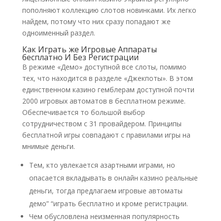
пополняют коллекцию слотов новинками. Их легко
найдем, потому что них сразу попадают же
одноименный раздел.
Как Играть же Игровые Аппараты
бесплатно И Без Регистрации
В режиме «Демо» доступной все слоты, помимо
тех, что находится в разделе «Джекпоты». В этом
единственном казино гемблерам доступной почти
2000 игровых автоматов в бесплатном режиме.
Обеспечивается то большой выбор
сотрудничеством с 31 провайдером. Принципы
бесплатной игры совпадают с правилами игры на
мнимые деньги.
Тем, кто увлекается азартными играми, но
опасается вкладывать в онлайн казино реальные
деньги, тогда предлагаем игровые автоматы
демо” “играть бесплатно и кроме регистрации.
Чем обусловлена неизменная популярность