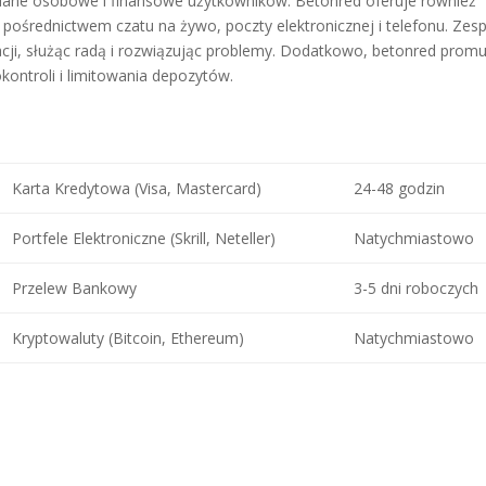
 dane osobowe i finansowe użytkowników. Betonred oferuje również
 pośrednictwem czatu na żywo, poczty elektronicznej i telefonu. Zes
cji, służąc radą i rozwiązując problemy. Dodatkowo, betonred promu
kontroli i limitowania depozytów.
Karta Kredytowa (Visa, Mastercard)
24-48 godzin
Portfele Elektroniczne (Skrill, Neteller)
Natychmiastowo
Przelew Bankowy
3-5 dni roboczych
Kryptowaluty (Bitcoin, Ethereum)
Natychmiastowo