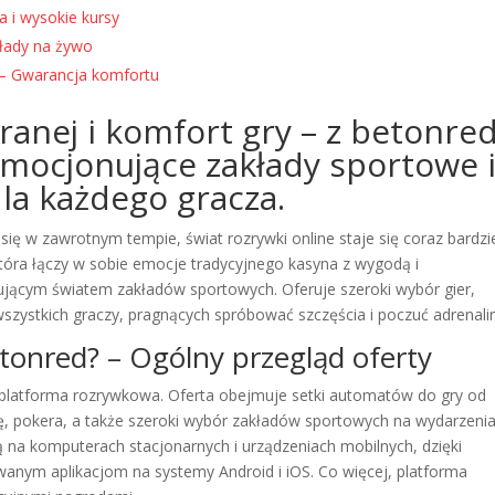
 i wysokie kursy
kłady na żywo
 – Gwarancja komfortu
ranej i komfort gry – z betonre
 emocjonujące zakłady sportowe 
la każdego gracza.
się w zawrotnym tempie, świat rozrywki online staje się coraz bardzi
tóra łączy w sobie emocje tradycyjnego kasyna z wygodą i
nującym światem zakładów sportowych. Oferuje szeroki wybór gier,
wszystkich graczy, pragnących spróbować szczęścia i poczuć adrenali
tonred? – Ogólny przegląd oferty
 platforma rozrywkowa. Oferta obejmuje setki automatów do gry od
, pokera, a także szeroki wybór zakładów sportowych na wydarzenia
ą na komputerach stacjonarnych i urządzeniach mobilnych, dzięki
wanym aplikacjom na systemy Android i iOS. Co więcej, platforma