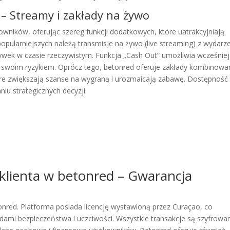
– Streamy i zakłady na żywo
wników, oferując szereg funkcji dodatkowych, które uatrakcyjniają
pularniejszych należą transmisje na żywo (live streaming) z wydarz
ywek w czasie rzeczywistym. Funkcja „Cash Out” umożliwia wcześnie
ad swoim ryzykiem. Oprócz tego, betonred oferuje zakłady kombinowa
óre zwiększają szanse na wygraną i urozmaicają zabawę. Dostępność
iu strategicznych decyzji.
klienta w betonred – Gwarancja
onred. Platforma posiada licencję wystawioną przez Curaçao, co
dami bezpieczeństwa i uczciwości. Wszystkie transakcje są szyfrowa