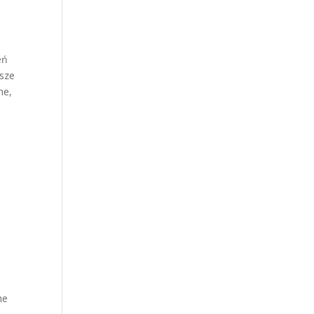
eń
jsze
ne,
ne