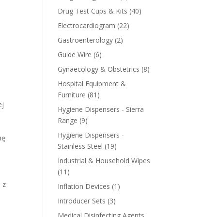
product
40
Drug Test Cups & Kits
40
products
22
Electrocardiogram
22
products
2
Gastroenterology
2
products
d
6
Guide Wire
6
products
i
8
Gynaecology & Obstetrics
8
products
Hospital Equipment &
81
Furniture
81
ej
products
Hygiene Dispensers - Sierra
9
Range
9
products
Hygiene Dispensers -
nę.
19
Stainless Steel
19
products
Industrial & Household Wipes
11
11
products
 z
1
Inflation Devices
1
product
3
Introducer Sets
3
products
Medical Disinfecting Agents