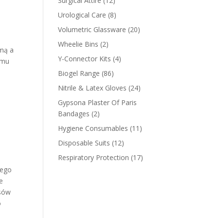
Surgical Attire
12
products
8
Urological Care
8
products
20
Volumetric Glassware
20
products
2
Wheelie Bins
2
rmą a
products
4
Y-Connector Kits
4
omu
products
86
Biogel Range
86
products
24
Nitrile & Latex Gloves
24
products
Gypsona Plaster Of Paris
2
Bandages
2
products
11
Hygiene Consumables
11
products
12
Disposable Suits
12
products
17
Respiratory Protection
17
products
łego
że
rsów
o