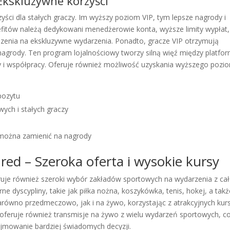
 Ekskluzywne korzyści
ści dla stałych graczy. Im wyższy poziom VIP, tym lepsze nagrody i
efitów należą dedykowani menedżerowie konta, wyższe limity wypłat,
oszenia na ekskluzywne wydarzenia. Ponadto, gracze VIP otrzymują
nagrody. Ten program lojalnościowy tworzy silną więź między platfo
gry i współpracy. Oferuje również możliwość uzyskania wyższego pozi
pozytu
ych i stałych graczy
 można zamienić na nagrody
ed – Szeroka oferta i wysokie kursy
ruje również szeroki wybór zakładów sportowych na wydarzenia z ca
rne dyscypliny, takie jak piłka nożna, koszykówka, tenis, hokej, a tak
równo przedmeczowo, jak i na żywo, korzystając z atrakcyjnych ku
oferuje również transmisje na żywo z wielu wydarzeń sportowych, c
jmowanie bardziej świadomych decyzji.