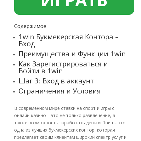
Содержимое
1win Букмекерская Контора –
Вход
Преимущества и Функции 1win
Как Зарегистрироваться и
Войти в 1win
Шаг 3: Вход в аккаунт
Ограничения и Условия
В современном мире ставки на спорт и игры с
онлайн-казино – это не только развлечение, а
также возможность заработать деньги. 1вин – это
одна из лучших букмекерских контор, которая
предлагает своим клиентам широкий спектр услуг и