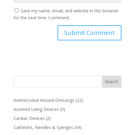
Save my name, email, and website in this browser
for the next time I comment.
A
l
t
e
r
n
Search
a
t
i
22
Antimicrobial Wound Dressings
22
v
products
9
Assisted Living Devices
9
e
products
2
Cardiac Devices
2
:
products
34
Catheters, Needles & Syringes
34
products