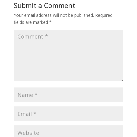
Submit a Comment
Your email address will not be published.
Required
fields are marked
*