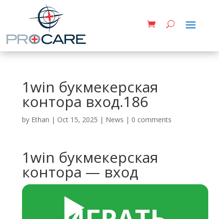
1win букмекерская
контора вход.186
by
Ethan
|
Oct 15, 2025
|
News
|
0 comments
1win букмекерская
контора — вход
▶️
ИГРАТЬ