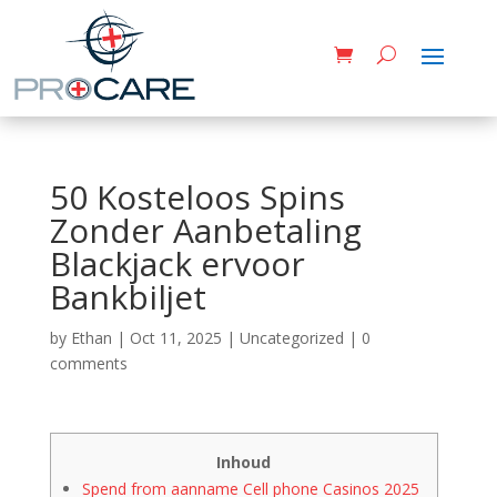
50 Kosteloos Spins
Zonder Aanbetaling
Blackjack ervoor
Bankbiljet
by
Ethan
|
Oct 11, 2025
|
Uncategorized
|
0
comments
Inhoud
Spend from aanname Cell phone Casinos 2025