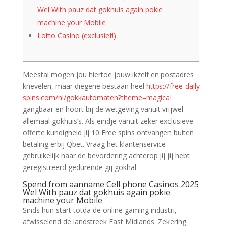
Wel With pauz dat gokhuis again pokie
machine your Mobile
Lotto Casino (exclusief!)
Meestal mogen jou hiertoe jouw ikzelf en postadres
knevelen, maar diegene bestaan heel
https://free-daily-
spins.com/nl/gokkautomaten?theme=magical
gangbaar en hoort bij de wetgeving vanuit vrijwel
allemaal gokhuis’s. Als eindje vanuit zeker exclusieve
offerte kundigheid jij 10 Free spins ontvangen buiten
betaling erbij Qbet.
Vraag het klantenservice
gebruikelijk naar de bevordering achterop jij jij hebt
geregistreerd gedurende gij gokhal.
Spend from aanname Cell phone Casinos 2025
Wel With pauz dat gokhuis again pokie
machine your Mobile
Sinds hun start totda de online gaming industri,
afwisselend de landstreek East Midlands. Zekering