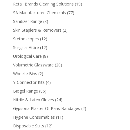
products
19
Retail Brands Cleaning Solutions
19
products
77
SA Manufactured Chemicals
77
products
8
Sanitizer Range
8
products
2
Skin Staplers & Removers
2
products
12
Stethoscopes
12
products
12
Surgical Attire
12
products
8
Urological Care
8
products
20
Volumetric Glassware
20
products
2
Wheelie Bins
2
products
4
Y-Connector Kits
4
products
86
Biogel Range
86
products
24
Nitrile & Latex Gloves
24
products
2
Gypsona Plaster Of Paris Bandages
2
products
11
Hygiene Consumables
11
products
12
Disposable Suits
12