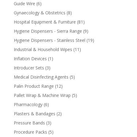
products
6
Guide Wire
6
products
8
Gynaecology & Obstetrics
8
products
81
Hospital Equipment & Furniture
81
products
9
Hygiene Dispensers - Sierra Range
9
products
19
Hygiene Dispensers - Stainless Steel
19
products
11
Industrial & Household Wipes
11
products
1
Inflation Devices
1
product
3
Introducer Sets
3
products
5
Medical Disinfecting Agents
5
products
12
Palin Product Range
12
products
5
Pallet Wrap & Machine Wrap
5
products
6
Pharmacology
6
products
2
Plasters & Bandages
2
products
3
Pressure Bands
3
products
5
Procedure Packs
5