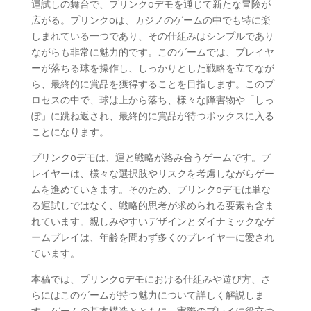
運試しの舞台で、プリンクoデモを通じて新たな冒険が
広がる。プリンクoは、カジノのゲームの中でも特に楽
しまれている一つであり、その仕組みはシンプルであり
ながらも非常に魅力的です。このゲームでは、プレイヤ
ーが落ちる球を操作し、しっかりとした戦略を立てなが
ら、最終的に賞品を獲得することを目指します。このプ
ロセスの中で、球は上から落ち、様々な障害物や「しっ
ぽ」に跳ね返され、最終的に賞品が待つボックスに入る
ことになります。
プリンクoデモは、運と戦略が絡み合うゲームです。プ
レイヤーは、様々な選択肢やリスクを考慮しながらゲー
ムを進めていきます。そのため、プリンクoデモは単な
る運試しではなく、戦略的思考が求められる要素も含ま
れています。親しみやすいデザインとダイナミックなゲ
ームプレイは、年齢を問わず多くのプレイヤーに愛され
ています。
本稿では、プリンクoデモにおける仕組みや遊び方、さ
らにはこのゲームが持つ魅力について詳しく解説しま
す。ゲームの基本構造とともに、実際のプレイに役立つ