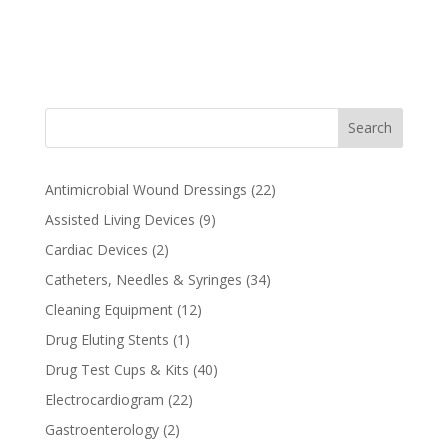
A
l
t
e
r
n
Search
a
t
i
22
Antimicrobial Wound Dressings
22
v
products
9
Assisted Living Devices
9
e
products
2
Cardiac Devices
2
:
products
34
Catheters, Needles & Syringes
34
products
12
Cleaning Equipment
12
products
1
Drug Eluting Stents
1
product
40
Drug Test Cups & Kits
40
products
22
Electrocardiogram
22
products
2
Gastroenterology
2